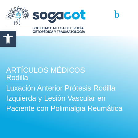
Abrir barra de herramientas
ARTÍCULOS MÉDICOS
Rodilla
Luxación Anterior Prótesis Rodilla
Izquierda y Lesión Vascular en
Paciente con Polimialgia Reumática