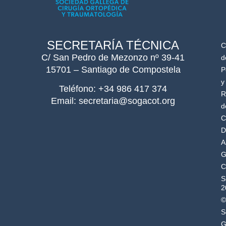
SECRETARÍA TÉCNICA
C
C/ San Pedro de Mezonzo nº 39-41
d
15701 – Santiago de Compostela
P
y
Teléfono: +34 986 417 374
R
Email: secretaria@sogacot.org
d
C
D
A
G
C
S
2
©
S
G