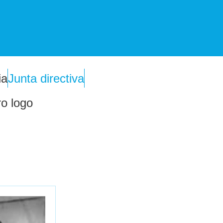
ia
Junta directiva
o logo