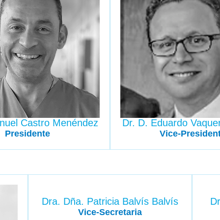
anuel Castro Menéndez
Dr. D. Eduardo Vaque
Presidente
Vice-Presiden
Dra. Dña. Patricia Balvís Balvís
Dr
Vice-Secretaria