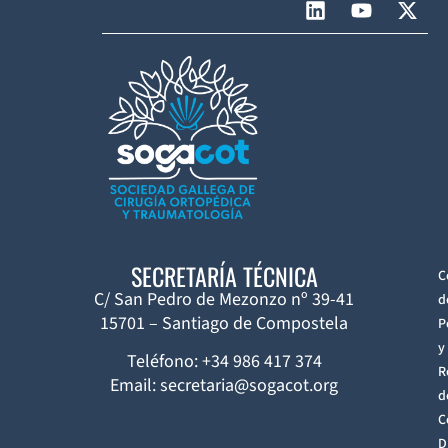
SECRETARÍA TÉCNICA
C
C/ San Pedro de Mezonzo nº 39-41
d
15701 – Santiago de Compostela
P
y
Teléfono: +34 986 417 374
R
Email: secretaria@sogacot.org
d
C
D