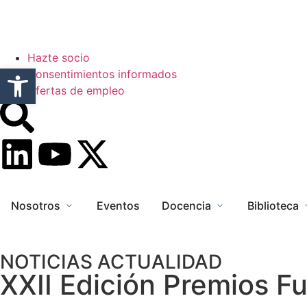
Hazte socio
Abrir barra de herramientas
Consentimientos informados
Ofertas de empleo
Nosotros
Eventos
Docencia
Biblioteca
NOTICIAS ACTUALIDAD
XXII Edición Premios F