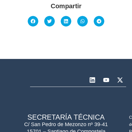
Compartir
SECRETARÍA TÉCNICA
C
C/ San Pedro de Mezonzo nº 39-41
d
15701 – Santiago de Compostela
P