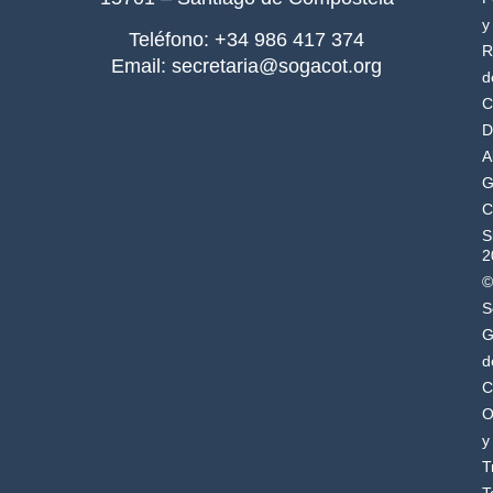
y
Teléfono: +34 986 417 374
R
Email: secretaria@sogacot.org
d
C
D
A
G
C
S
2
©
S
G
d
C
O
y
T