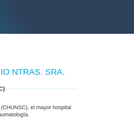
IO NTRAS. SRA.
C)
HUNSC), el mayor hospital
aumatología.