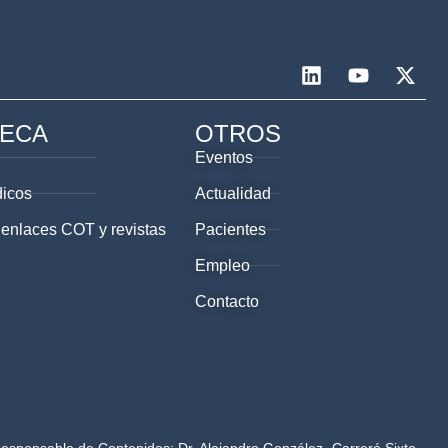
TECA
OTROS
Eventos
dicos
Actualidad
 enlaces COT y revistas
Pacientes
Empleo
Contacto
Responsable de Contenidos: Dr. Alejandro González- Carreró Sixto