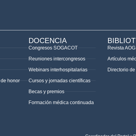
DOCENCIA
BIBLIO
Congresos SOGACOT
Revista AOG
Reuniones intercongresos
Artículos mé
Webinars interhospitalarias
Directorio de
 de honor
Cursos y jornadas científicas
Becas y premios
Formación médica continuada
Coordinador del Portal y 