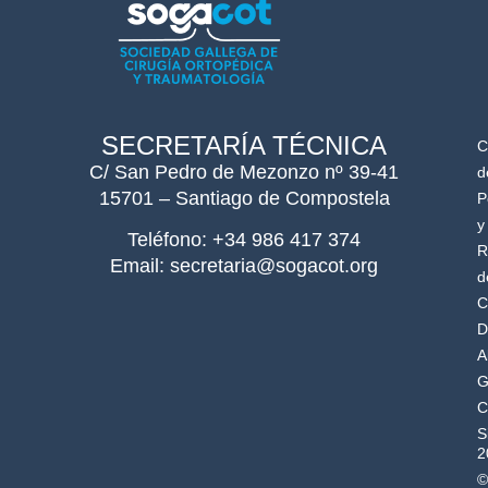
SECRETARÍA TÉCNICA
C
C/ San Pedro de Mezonzo nº 39-41
d
15701 – Santiago de Compostela
P
y
Teléfono: +34 986 417 374
R
Email: secretaria@sogacot.org
d
C
D
A
G
C
S
2
©