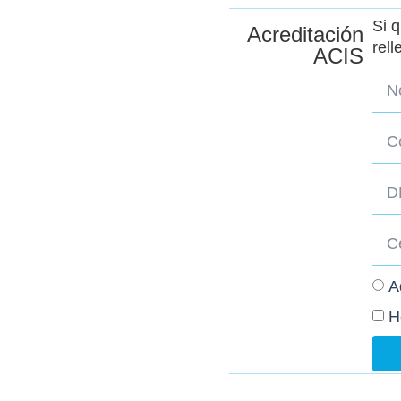
Si q
Acreditación
rell
ACIS
A
H