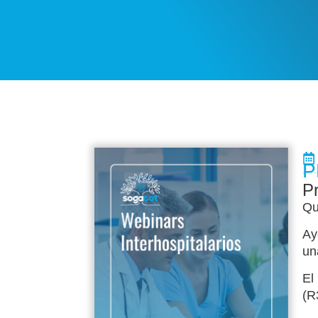
P
P
Qu
Ay
un
El
(R