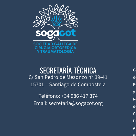
SECRETARÍA TÉCNICA
C
C/ San Pedro de Mezonzo nº 39-41
d
15701 – Santiago de Compostela
P
y
Teléfono: +34 986 417 374
R
Email: secretaria@sogacot.org
d
C
D
A
G