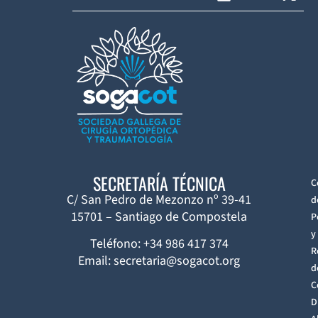
SECRETARÍA TÉCNICA
C
C/ San Pedro de Mezonzo nº 39-41
d
15701 – Santiago de Compostela
P
y
Teléfono: +34 986 417 374
R
Email: secretaria@sogacot.org
d
C
D