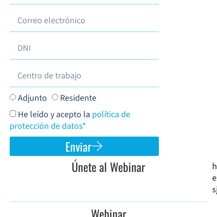
Adjunto
Residente
He leído y acepto la
política de
protección de datos*
Enviar
Únete al Webinar
h
e
s
Webinar