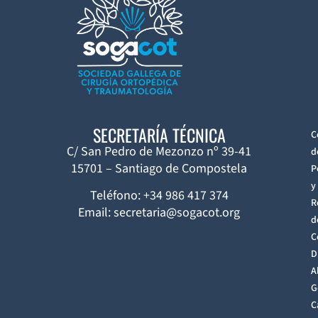
SECRETARÍA TÉCNICA
C
C/ San Pedro de Mezonzo nº 39-41
d
15701 – Santiago de Compostela
P
y
Teléfono: +34 986 417 374
R
Email: secretaria@sogacot.org
d
C
D
A
G
C