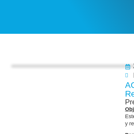
AO
Re
Pr
Obj
Est
y r