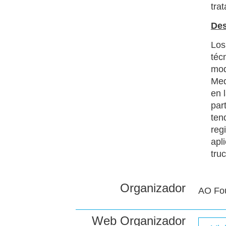
tra
Des
Los
téc
mod
Med
en 
par
ten
reg
apl
tru
Organizador
AO Fo
Web Organizador