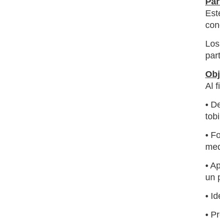
Par
Est
con
Los
par
Obj
Al 
• D
tobi
• F
med
• A
un 
• I
• P