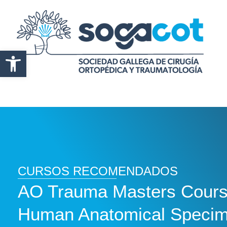
Abrir barra de herramientas
CURSOS RECOMENDADOS
AO Trauma Masters Course
Human Anatomical Specim