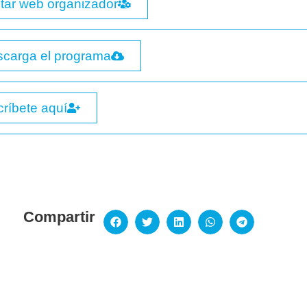
itar web organizador
carga el programa
críbete aquí
Compartir