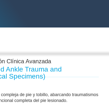
n Clínica Avanzada
nd Ankle Trauma and
cal Specimens)
 compleja de pie y tobillo, abarcando traumatismos
uncional completa del pie lesionado.