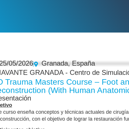
25/05/2026
Granada, España
IAVANTE GRANADA - Centro de Simulació
 Trauma Masters Course – Foot a
construction (With Human Anatomi
esentación
etivo
e curso enseña conceptos y técnicas actuales de cirugía
econstrucción, con el objetivo de lograr la restauración f