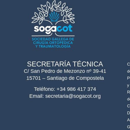
SECRETARÍA TÉCNICA
C
C/ San Pedro de Mezonzo nº 39-41
d
15701 – Santiago de Compostela
P
y
Teléfono: +34 986 417 374
R
Email: secretaria@sogacot.org
d
C
D
A
G