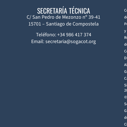
SECRETARÍA TÉCNICA
C
C/ San Pedro de Mezonzo nº 39-41
d
15701 – Santiago de Compostela
P
y
Teléfono: +34 986 417 374
R
Email: secretaria@sogacot.org
d
C
D
A
G
C
S
2
©
S
G
d
C