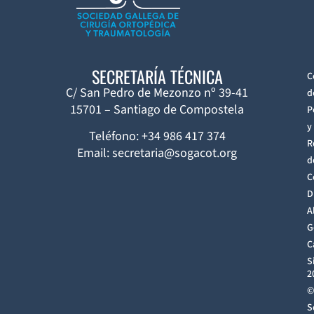
SECRETARÍA TÉCNICA
C
C/ San Pedro de Mezonzo nº 39-41
d
15701 – Santiago de Compostela
P
y
Teléfono: +34 986 417 374
R
Email: secretaria@sogacot.org
d
C
D
A
G
C
S
2
©
S