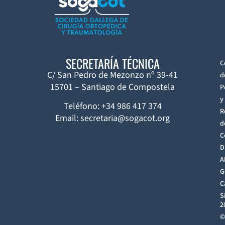
SECRETARÍA TÉCNICA
C
C/ San Pedro de Mezonzo nº 39-41
d
15701 – Santiago de Compostela
P
y
Teléfono: +34 986 417 374
R
Email: secretaria@sogacot.org
d
C
D
A
G
C
S
2
©