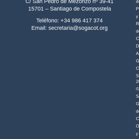
C/ San Pedro de Mezonzo nº 39-41
d
15701 – Santiago de Compostela
P
y
Teléfono: +34 986 417 374
R
Email: secretaria@sogacot.org
d
C
D
A
G
C
S
2
©
S
G
d
C
O
y