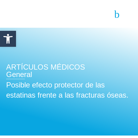
Abrir barra de herramientas
ARTÍCULOS MÉDICOS
General
Posible efecto protector de las
estatinas frente a las fracturas óseas.