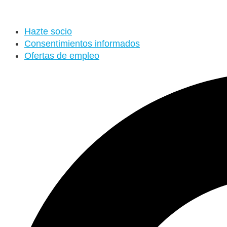
Ir
al
Hazte socio
contenido
Consentimientos informados
Ofertas de empleo