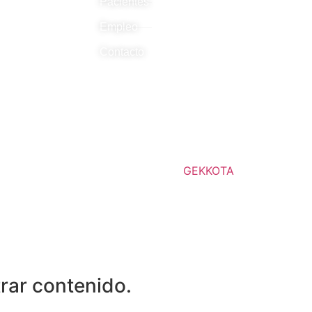
enlaces COT y
Pacientes
Empleo
Contacto
idos: Dr. Alejandro González- Carreró Sixto
umatología. Todos los derechos reservados.
Diseño y creación por
GEKKOTA
cookies
rar contenido.