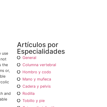
Artículos por
Especialidades
e use
General
 not
Columna vertebral
s the
ns or,
Hombro y codo
able
Mano y muñeca
colic
Cadera y pelvis
Rodilla
rch and
bable
Tobillo y pie