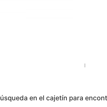
Webinars interhospitalarias
Directorio de 
revistas
 socios de
Cursos y jornadas científicas
Becas y premios
Formación médica continuada
Coordinador del Portal y Responsable de Conten
2026 © Sociedad Gallega de Cirugía Ortopédica y Tra
Política de protección de datos y aviso legal
Política de 
búsqueda en el cajetín para encont