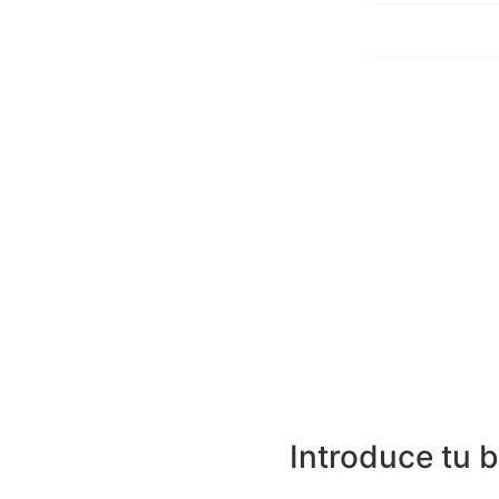
Junta directiva
Expresidentes y
honor
Estatutos
SECRETARÍA TÉCNICA
C/ San Pedro de Mezonzo nº 39-41
15701 – Santiago de Compostela
Teléfono: +34 986 417 374
Email: secretaria@sogacot.org
Introduce tu 