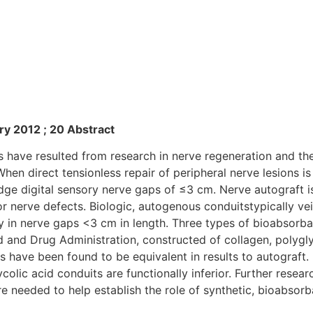
ry 2012 ; 20 Abstract
ns have resulted from research in nerve regeneration and th
When direct tensionless repair of peripheral nerve lesions is
dge digital sensory nerve gaps of ≤3 cm. Nerve autograft i
r nerve defects. Biologic, autogenous conduitstypically vei
lity in nerve gaps <3 cm in length. Three types of bioabsorb
and Drug Administration, constructed of collagen, polygly
 have been found to be equivalent in results to autograft.
colic acid conduits are functionally inferior. Further resea
are needed to help establish the role of synthetic, bioabsor