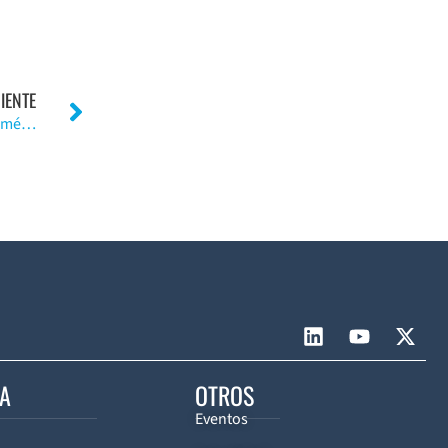
IENTE
Recuperación neurológica de pacientes con lesión de médula espinal. (Inglés)
CA
OTROS
Eventos