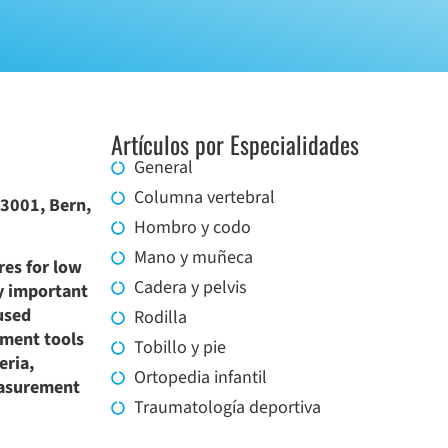
Artículos por Especialidades
General
Columna vertebral
 3001, Bern,
Hombro y codo
Mano y muñeca
res for low
Cadera y pelvis
ly important
-used
Rodilla
sment tools
Tobillo y pie
eria,
Ortopedia infantil
measurement
Traumatología deportiva