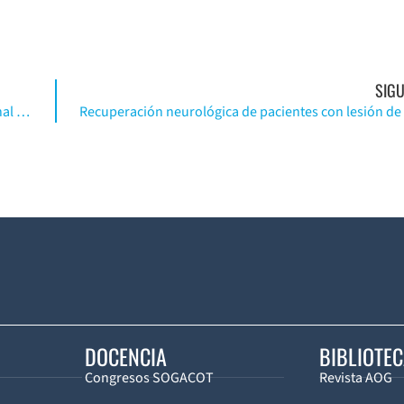
SIGU
La actividad locomotriz en personas con médula espinal lesionada. (Inglés)
DOCENCIA
BIBLIOTE
Congresos SOGACOT
Revista AOG