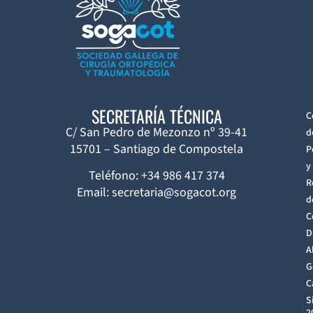
SECRETARÍA TÉCNICA
C
C/ San Pedro de Mezonzo nº 39-41
d
15701 – Santiago de Compostela
P
y
Teléfono: +34 986 417 374
R
Email: secretaria@sogacot.org
d
C
D
A
G
C
S