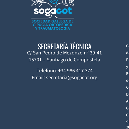
SECRETARÍA TÉCNICA
C
C/ San Pedro de Mezonzo nº 39-41
d
15701 – Santiago de Compostela
P
y
Teléfono: +34 986 417 374
R
Email: secretaria@sogacot.org
d
C
D
A
G
C
S
2