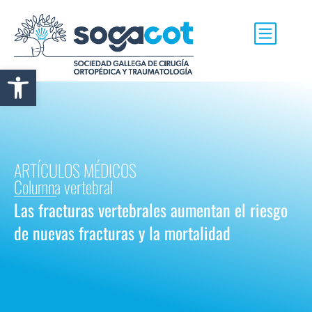
Abrir barra de herramientas
ARTÍCULOS MÉDICOS
Columna vertebral
Las fracturas vertebrales aumentan el riesgo
de nuevas fracturas y la mortalidad