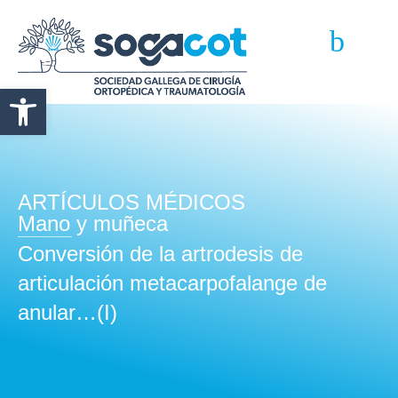
Abrir barra de herramientas
ARTÍCULOS MÉDICOS
Mano y muñeca
Conversión de la artrodesis de
articulación metacarpofalange de
anular…(I)