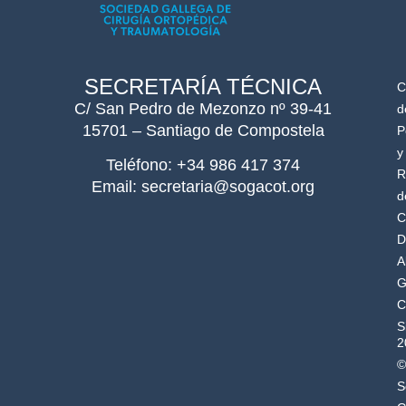
SECRETARÍA TÉCNICA
C
C/ San Pedro de Mezonzo nº 39-41
d
15701 – Santiago de Compostela
P
y
Teléfono: +34 986 417 374
R
Email: secretaria@sogacot.org
d
C
D
A
G
C
S
2
©
S