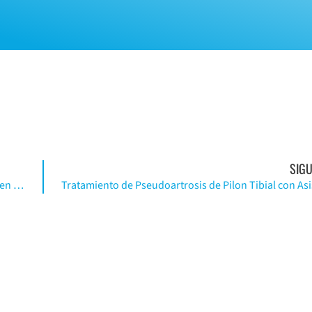
SIGU
SYSTEMATIC REVIEW_No difference in outcome between early versus delayed weight-bearing following microfracture surgery of the hip, knee or ankle: a systematic review of outcomes and complications