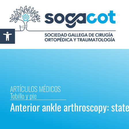
Abrir barra de herramientas
ARTÍCULOS MÉDICOS
Tobillo y pie
Anterior ankle arthroscopy: state