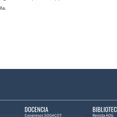
uña.
DOCENCIA
BIBLIOTE
Congresos SOGACOT
Revista AOG