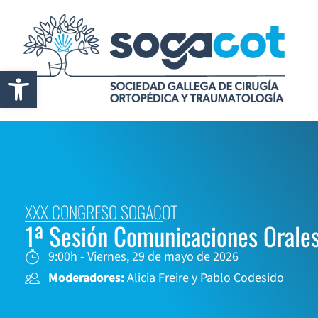
Abrir barra de herramientas
XXX CONGRESO SOGACOT
1ª Sesión Comunicaciones Orales
9:00h - Viernes, 29 de mayo de 2026
Moderadores:
Alicia Freire y Pablo Codesido